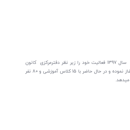
درباره ی شعبه:شعبه ی شهران در دی ماه سال 1397 فعالیت خود را زیر نظر دفترمرکزی کانون
کودکان برتر ویژه ی کودکان 3 تا 13 سال آغاز نموده و در حال حاضر با 15 کلاس آموزشی و 80 نفر