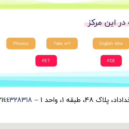
 در این مرکز
Phonics
Take off
English time
PET
FCE
قه 1، واحد 1 – 021
٤٤٣٢٨٣١٨ – 09032022567