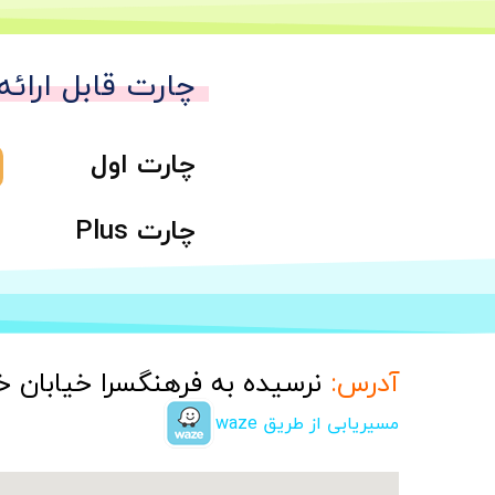
چارت قابل ارائه
چارت اول
چارت Plus
آدرس:
نرسیده به فرهنگسرا خیابان خداداد، پلاک 48، طب
مسیریابی از طریق waze