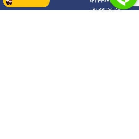
021-44073225
021-44065095
021-44057532
koodakanebartarmarkazi@gmail.com
گالری عکس