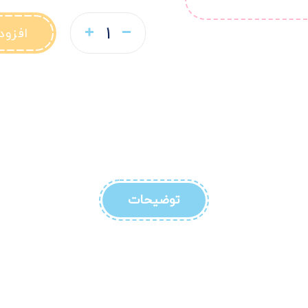
افزود
توضیحات