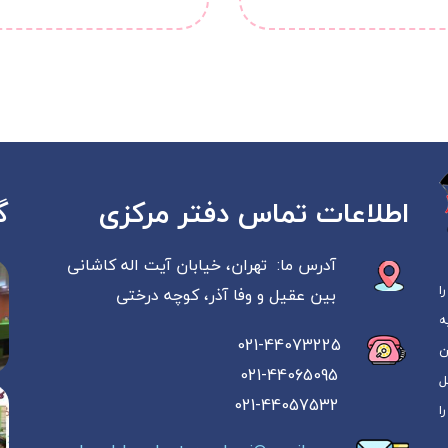
گ
اطلاعات تماس دفتر مرکزی
آدرس ما: تهران، خیابان آیت اله کاشانی
را
بین عقیل و وفا آذر، کوچه درختی
 به
021-44073225
ن
021-44065095
ل
021-44057532
ا