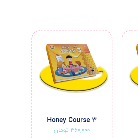
Honey Course 3
360,000
تومان