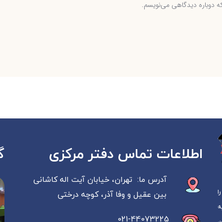
که دوباره دیدگاهی می‌نویسم.
گ
اطلاعات تماس دفتر مرکزی
آدرس ما: تهران، خیابان آیت اله کاشانی
را
بین عقیل و وفا آذر، کوچه درختی
 به
021-44073225
ن